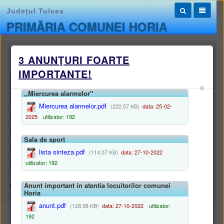
Judeţul Tulcea
PRIMĂRIA COMUNEI HORIA
Monitorul oficial local
3 ANUNŢURI FOARTE
IMPORTANTE!
STATUTUL UNITĂȚII ADMINISTRATIV-TERITORIALE
×
,,Miercurea alarmelor"
REGULAMENTELE PRIVIND PROCEDURILE ADMINISTRATIVE
Miercurea alarmelor.pdf
(222,57 KB)
data: 25-02-
HOTĂRÂRILE AUTORITĂȚII DELIBERATIVE
2025
utilizator: 192
DISPOZIȚIILE AUTORITĂȚII EXECUTIVE
Sala de sport
DOCUMENTE ȘI INFORMAȚII FINANCIARE
lista sinteza.pdf
(114,07 KB)
data: 27-10-2022
utilizator: 192
ALTE DOCUMENTE
Anunt important in atentia locuitorilor comunei
Harta site
/
Monitorul oficial local
/
HOTĂRÂRILE AUTORITĂȚII DELIBERATIVE
Horia
/
Registru proiecte de hotărâri
/
Dezbatere publică
anunt.pdf
(128,58 KB)
data: 27-10-2022
utilizator:
Dezbatere publică proiecte de hotărâri
192