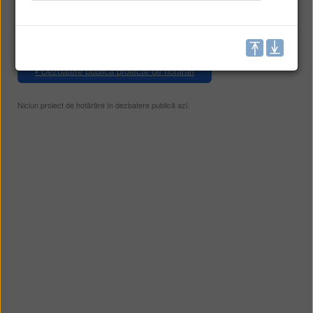
• Lista HCL
• Registru HCL
• Registru proiecte de hotărâri
• Dezbatere publică proiecte de hotărâri
Niciun proiect de hotărâre în dezbatere publică azi.