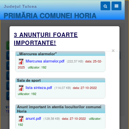
Judeţul Tulcea
PRIMĂRIA COMUNEI HORIA
Monitorul oficial local
3 ANUNŢURI FOARTE
IMPORTANTE!
STATUTUL UNITĂȚII ADMINISTRATIV-TERITORIALE
×
,,Miercurea alarmelor"
REGULAMENTELE PRIVIND PROCEDURILE ADMINISTRATIVE
Miercurea alarmelor.pdf
(222,57 KB)
data: 25-02-
HOTĂRÂRILE AUTORITĂȚII DELIBERATIVE
2025
utilizator: 192
DISPOZIȚIILE AUTORITĂȚII EXECUTIVE
Sala de sport
DOCUMENTE ȘI INFORMAȚII FINANCIARE
lista sinteza.pdf
(114,07 KB)
data: 27-10-2022
utilizator: 192
ALTE DOCUMENTE
Anunt important in atentia locuitorilor comunei
Harta site
/
Monitorul oficial local
/
STATUTUL UNITĂȚII ADMINISTRATIV-
Horia
TERITORIALE
anunt.pdf
(128,58 KB)
data: 27-10-2022
utilizator:
STATUTUL UNITĂȚII ADMINISTRATIV-TERITORIALE
192