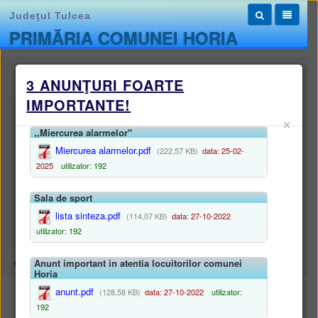
Judeţul Tulcea
PRIMĂRIA COMUNEI HORIA
Monitorul oficial local
3 ANUNŢURI FOARTE
IMPORTANTE!
STATUTUL UNITĂȚII ADMINISTRATIV-TERITORIALE
×
,,Miercurea alarmelor"
REGULAMENTELE PRIVIND PROCEDURILE ADMINISTRATIVE
Miercurea alarmelor.pdf
(222,57 KB)
data: 25-02-
HOTĂRÂRILE AUTORITĂȚII DELIBERATIVE
2025
utilizator: 192
DISPOZIȚIILE AUTORITĂȚII EXECUTIVE
Sala de sport
DOCUMENTE ȘI INFORMAȚII FINANCIARE
lista sinteza.pdf
(114,07 KB)
data: 27-10-2022
utilizator: 192
ALTE DOCUMENTE
Anunt important in atentia locuitorilor comunei
Harta site
/
Monitorul oficial local
/
HOTĂRÂRILE AUTORITĂȚII DELIBERATIVE
Horia
anunt.pdf
(128,58 KB)
data: 27-10-2022
utilizator:
HOTĂRÂRILE AUTORITĂȚII DELIBERATIVE
192