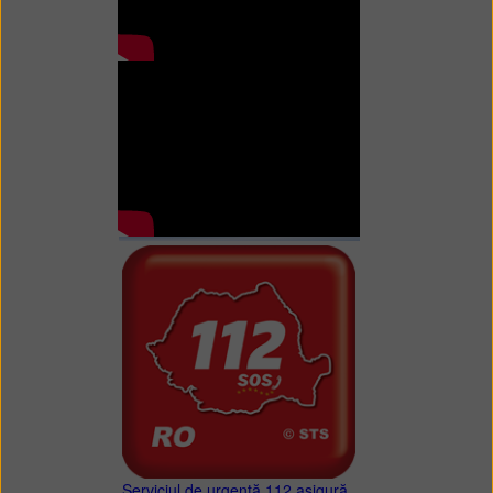
Serviciul de urgență 112 asigură