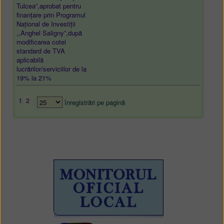
Tulcea”,aprobat pentru
finanțare prin Programul
Național de Investiții
,,Anghel Saligny”,după
modificarea cotei
standard de TVA
aplicabilă
lucrărilor/serviciilor de la
19% la 21%
1
2
înregistrări pe pagină