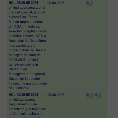
HCL 26/29-05-2026
09-06-2026
-
-
privind acordarea a unui
mandat special, acordat
expres Dlui. Taifas
Marian (reprezentantul
din AGA) in vederea
exercitarii dreptului la vot
in cadrul sedintei AGA a
Asociatiei de Dezvoltare
Intercomunitara a
Infrastructurii de Deseuri
Menajere din data de
25.06.2026, privind
tarifele aplicabile in
Sistemul de
Management Integrat al
Deseurilor in Judetul
Tulcea, incepand cu data
de 01.08.2026
HCL 25/29-05-2026
09-06-2026
-
privind aprobarea
Regulamentului de
organizare și funcționare
al Căminului cultural al