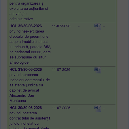
pentru organizarea şi
exercitarea acțiunilor și
activităților
administrative
HCL 32/30-06-2026
11-07-2026
-
-
privind neexercitarea
dreptului de preemțiune
asupra imobilului situat
in tarlaua 8, parcela A52,
nr. cadastral 33233, care
se suprapune cu situri
arheologice
HCL 31/30-06-2026
11-07-2026
-
-
privind aprobarea
incheierii contractului de
asistență juridică cu
cabinet de avocat
Alexandru Dan
Munteanu
HCL 30/30-06-2026
11-07-2026
-
-
privind incetarea
contractului de asistență
juridic incheiat cu
cabinet de avocat Sorin