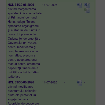
HCL 34/30-06-2026
11-07-2026
-
privind reorganizarea
aparatului de specialitate
al Primarului comunei
Horia, județul Tulcea,
aprobarea organigramei
și a statului de funcții în
contextul prevederilor
Ordonanței de urgență a
Guvernului nr. 7/2026
pentru modificarea și
completarea unor acte
normative, precum și
pentru adoptarea unor
măsuri pentru creșterea
capacității financiare a
unităților administrativ-
teritoriale
HCL 33/30-06-2026
11-07-2026
-
-
privind modificarea
cuantumului salariilor
brute ale personalului
angajat in baza
Acordului de cooperare