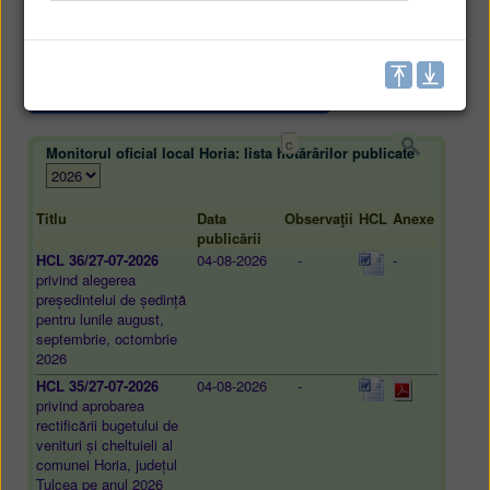
• Lista HCL
• Registru HCL
• Registru proiecte de hotărâri
• Dezbatere publică proiecte de hotărâri
Monitorul oficial local Horia: lista hotărârilor publicate
Titlu
Data
Observaţii
HCL
Anexe
publicării
HCL 36/27-07-2026
04-08-2026
-
-
privind alegerea
președintelui de ședință
pentru lunile august,
septembrie, octombrie
2026
HCL 35/27-07-2026
04-08-2026
-
privind aprobarea
rectificării bugetului de
venituri și cheltuieli al
comunei Horia, județul
Tulcea pe anul 2026