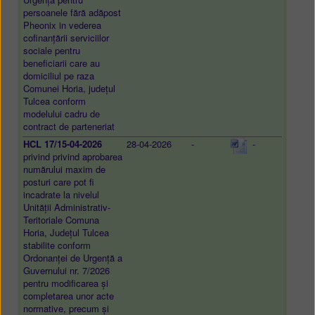
persoanele fără adăpost
Pheonix in vederea
cofinanțării serviciilor
sociale pentru
beneficiarii care au
domiciliul pe raza
Comunei Horia, județul
Tulcea conform
modelului cadru de
contract de parteneriat
HCL 17/15-04-2026
28-04-2026
-
-
privind privind aprobarea
numărului maxim de
posturi care pot fi
incadrate la nivelul
Unității Administrativ-
Teritoriale Comuna
Horia, Județul Tulcea
stabilite conform
Ordonanței de Urgență a
Guvernului nr. 7/2026
pentru modificarea și
completarea unor acte
normative, precum și