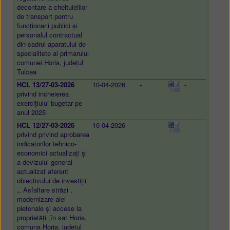
decontare a cheltuielilor
de transport pentru
funcționarii publici și
personalul contractual
din cadrul aparatului de
specialitete al primarului
comunei Horia, județul
Tulcea
HCL 13/27-03-2026
10-04-2026
-
-
privind incheierea
exercițiului bugetar pe
anul 2025
HCL 12/27-03-2026
10-04-2026
-
-
privind privind aprobarea
indicatorilor tehnico-
economici actualizați și
a devizului general
actualizat aferent
obiectivului de investiții
,, Asfaltare străzi ,
modernizare alei
pietonale și accese la
proprietăți ,în sat Horia,
comuna Horia, județul