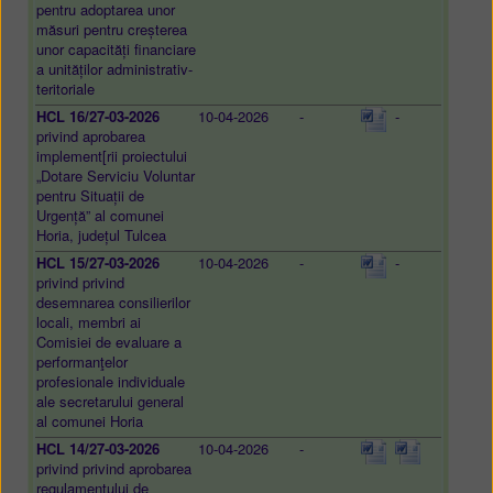
pentru adoptarea unor
măsuri pentru creșterea
unor capacități financiare
a unităților administrativ-
teritoriale
HCL 16/27-03-2026
10-04-2026
-
-
privind aprobarea
implement[rii proiectului
„Dotare Serviciu Voluntar
pentru Situații de
Urgență” al comunei
Horia, județul Tulcea
HCL 15/27-03-2026
10-04-2026
-
-
privind privind
desemnarea consilierilor
locali, membri ai
Comisiei de evaluare a
performanţelor
profesionale individuale
ale secretarului general
al comunei Horia
HCL 14/27-03-2026
10-04-2026
-
privind privind aprobarea
regulamentului de