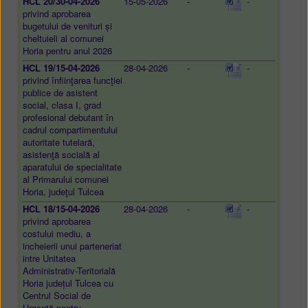
HCL 20/30-04-2026
15-05-2026
-
-
privind aprobarea
bugetului de venituri și
cheltuieli al comunei
Horia pentru anul 2026
HCL 19/15-04-2026
28-04-2026
-
-
privind înfiinţarea funcţiei
publice de asistent
social, clasa I, grad
profesional debutant în
cadrul compartimentului
autoritate tutelară,
asistenţă socială al
aparatului de specialitate
al Primarului comunei
Horia, judeţul Tulcea
HCL 18/15-04-2026
28-04-2026
-
-
privind aprobarea
costului mediu, a
incheierii unui parteneriat
intre Unitatea
Administrativ-Teritorială
Horia județul Tulcea cu
Centrul Social de
Urgență pentru