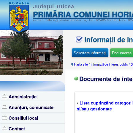
Judeţul Tulcea
PRIMĂRIA COMUNEI HORI
e-mail: office@primariahoria.ro, Tel: 0240576006, Fax: 02
Informații de i
Solicitare informaţii
Documente d
Harta site
/
Informații de interes public
/
D
Documente de inte
Administraţie
•
Lista cuprinzând categor
Anunţuri, comunicate
și/sau gestionate
Consiliul local
Contact