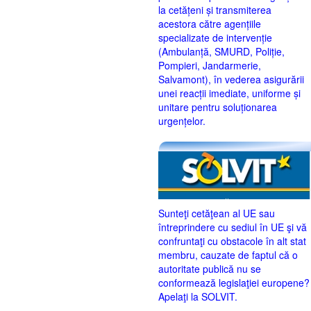
la cetățeni și transmiterea
acestora către agențiile
specializate de intervenție
(Ambulanță, SMURD, Poliție,
Pompieri, Jandarmerie,
Salvamont), în vederea asigurării
unei reacții imediate, uniforme și
unitare pentru soluționarea
urgențelor.
Sunteţi cetăţean al UE sau
întreprindere cu sediul în UE şi vă
confruntaţi cu obstacole în alt stat
membru, cauzate de faptul că o
autoritate publică nu se
conformează legislaţiei europene?
Apelaţi la SOLVIT.