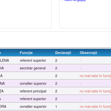
e
Funcţie
Declaraţii
Observaţii
LENA
referent superior
2
-
IA
secretar general
2
-
NA
2
nu mai este în func
INA
consilier superior
2
-
ȚA
referent principal
2
nu mai este în func
A
referent superior
2
-
ORA
consilier superior
1
nu mai este în func