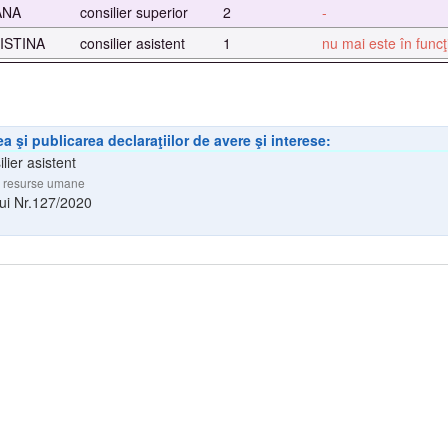
ANA
consilier superior
2
-
ISTINA
consilier asistent
1
nu mai este în func
a şi publicarea declaraţiilor de avere şi interese:
ilier asistent
și resurse umane
lui Nr.127/2020