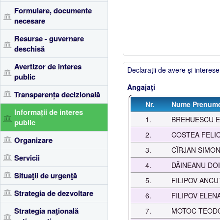
Formulare, documente
necesare
Resurse - guvernare
deschisă
Avertizor de interes
Declaraţii de avere şi interese
public
Angajaţi
Transparența decizională
Nr.
Nume Prenum
Informații de interes
1.
BREHUESCU E
public
2.
COSTEA FELIC
Organizare
3.
CÎRJAN SIMO
Servicii
4.
DĂINEANU DO
Situaţii de urgenţă
5.
FILIPOV ANCU
Strategia de dezvoltare
6.
FILIPOV ELEN
Strategia naţională
7.
MOTOC TEOD