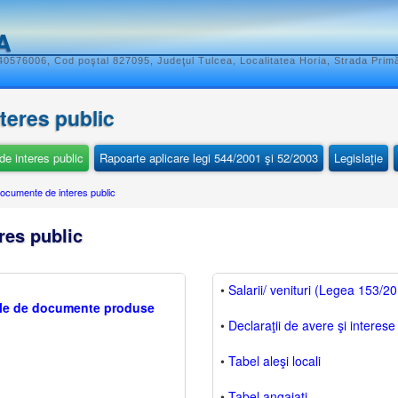
A
40576006, Cod poştal 827095, Judeţul Tulcea, Localitatea Horia, Strada Primă
nteres public
e interes public
Rapoarte aplicare legi 544/2001 şi 52/2003
Legislaţie
ocumente de interes public
res public
•
Salarii/ venituri (Legea 153/2
iile de documente produse
•
Declaraţii de avere şi interese
•
Tabel aleşi locali
•
Tabel angajaţi