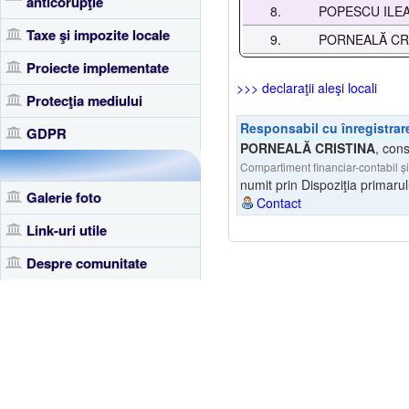
anticorupţie
8.
POPESCU ILE
Taxe şi impozite locale
9.
PORNEALĂ CR
Proiecte implementate
>>> declaraţii aleşi locali
Protecţia mediului
Responsabil cu înregistrare
GDPR
PORNEALĂ CRISTINA
,
cons
Compartiment financiar-contabil 
numit prin Dispoziţia primaru
Galerie foto
Contact
Link-uri utile
Despre comunitate