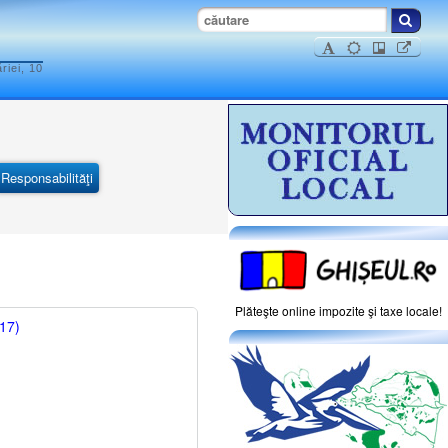
riei, 10
Responsabilităţi
Plăteşte online impozite şi taxe locale!
017)